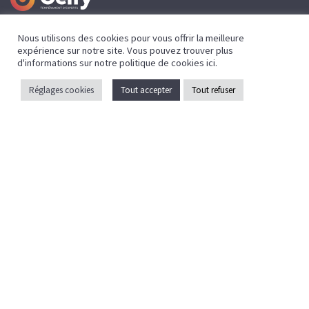
Nous utilisons des cookies pour vous offrir la meilleure
expérience sur notre site. Vous pouvez trouver plus
Mentions légales
d'informations sur notre politique de cookies
ici
.
Politique de confidentialité
Réglages cookies
Tout accepter
Tout refuser
Crédits
Caen la mer
ZAC EOLE
43 Bd des Nations
14540 Grentheville
02 31 35 17 35
contact@celfy.fr
Pays d’auge