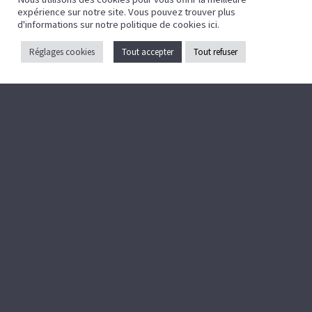
expérience sur notre site. Vous pouvez trouver plus
Mentions légales
d'informations sur notre politique de cookies
ici
.
Politique de confidentialité
Réglages cookies
Tout accepter
Tout refuser
Crédits
Caen la mer
ZAC EOLE
43 Bd des Nations
14540 Grentheville
02 31 35 17 35
contact@celfy.fr
Pays d’auge
Lieu-dit Les Quatre Routes