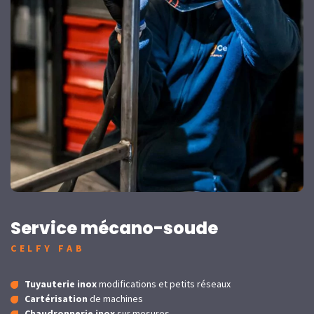
Service mécano-soude
CELFY FAB
Tuyauterie inox
modifications et petits réseaux
Cartérisation
de machines
Chaudronnerie inox
sur mesures