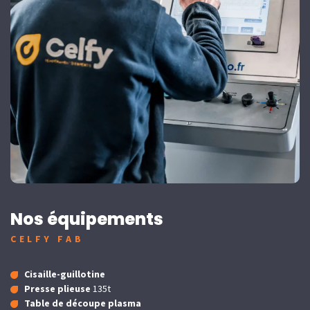
Nos équipements
CELFY FAB
Cisaille-guillotine
Presse plieuse
135t
Table de découpe plasma