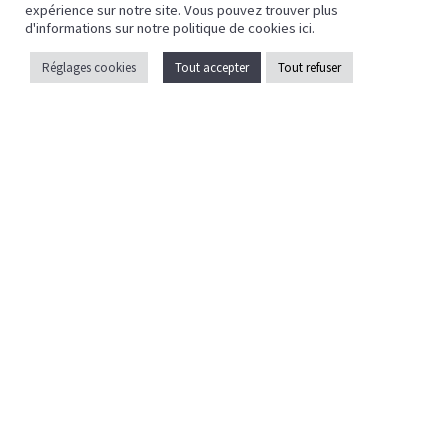
expérience sur notre site. Vous pouvez trouver plus
Mentions légales
d'informations sur notre politique de cookies
ici
.
Politique de confidentialité
Réglages cookies
Tout accepter
Tout refuser
Crédits
Caen la mer
ZAC EOLE
43 Bd des Nations
14540 Grentheville
02 31 35 17 35
contact@celfy.fr
Pays d’auge
Lieu-dit Les Quatre Routes
Espace d'activité communautaire