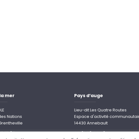
la mer
Pays d’auge
LE
Lieu-dit Les Quatre Routes
des Nations
Espace d'activité communautai
Grentheville
14430 Annebault
35 17 35
02 61 79 02 49