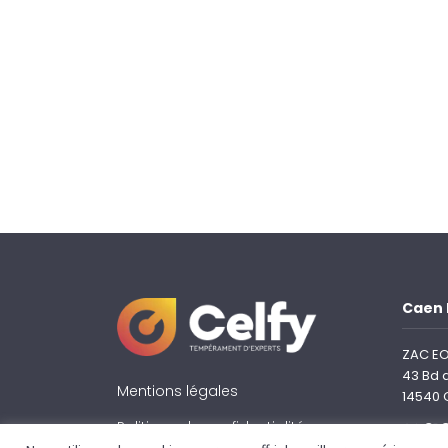
Caen 
ZAC EO
43 Bd 
Mentions légales
14540 
Politique de confidentialité
02 31 