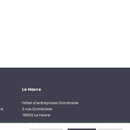
Le Havre
Hôtel d'entreprises Dombasle
re
2 rue Dombasle
76600 Le Havre
02 31 35 17 35