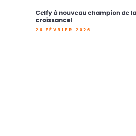
cule : du
Celfy à nouveau champion de l
ue
croissance!
26 FÉVRIER 2026