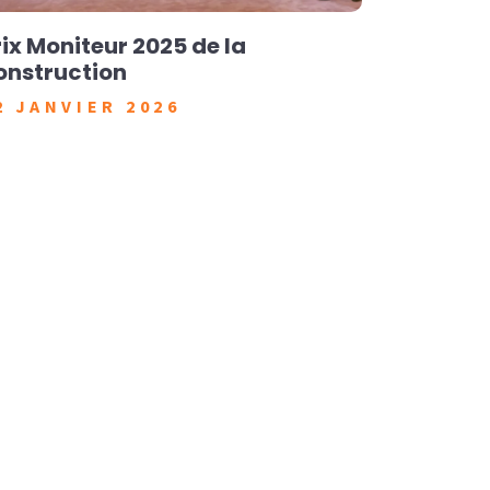
rix Moniteur 2025 de la
Celfy fêt
onstruction
6 JUIN 
2 JANVIER 2026