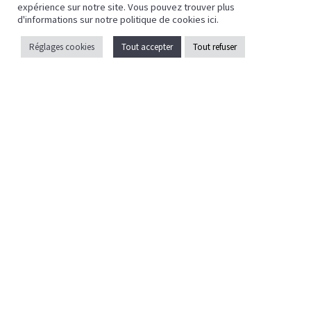
expérience sur notre site. Vous pouvez trouver plus
Mentions légales
d'informations sur notre politique de cookies
ici
.
Politique de confidentialité
Réglages cookies
Tout accepter
Tout refuser
Crédits
Caen la mer
ZAC EOLE
43 Bd des Nations
14540 Grentheville
02 31 35 17 35
contact@celfy.fr
Pays d’auge
Lieu-dit Les Quatre Routes
Espace d'activité communautaire