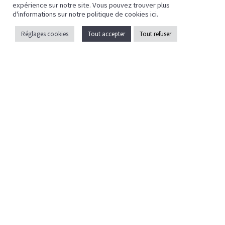
expérience sur notre site. Vous pouvez trouver plus
Mentions légales
d'informations sur notre politique de cookies
ici
.
Politique de confidentialité
Réglages cookies
Tout accepter
Tout refuser
Crédits
Caen la mer
ZAC EOLE
43 Bd des Nations
14540 Grentheville
02 31 35 17 35
contact@celfy.fr
Pays d’auge
Lieu-dit Les Quatre Routes
Espace d'activité communautaire