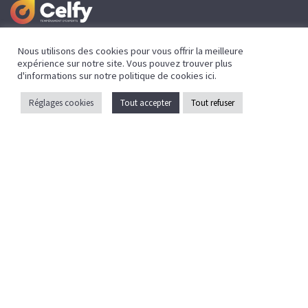
Nous utilisons des cookies pour vous offrir la meilleure
expérience sur notre site. Vous pouvez trouver plus
Mentions légales
d'informations sur notre politique de cookies
ici
.
Politique de confidentialité
Réglages cookies
Tout accepter
Tout refuser
Crédits
Caen la mer
ZAC EOLE
43 Bd des Nations
14540 Grentheville
02 31 35 17 35
contact@celfy.fr