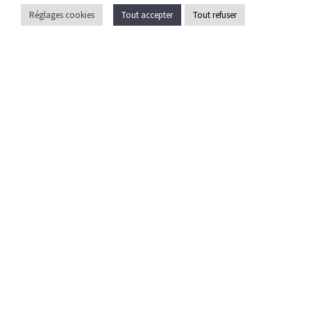
Politique de confidentialité
Réglages cookies
Tout accepter
Tout refuser
Crédits
Caen la mer
ZAC EOLE
43 Bd des Nations
14540 Grentheville
02 31 35 17 35
contact@celfy.fr
Pays d’auge
Lieu-dit Les Quatre Routes
Espace d'activité communautaire
14430 Annebault